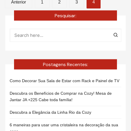
Paginação
Anterior
1
2
3
4
de
Pesquisar:
posts
Postagens Recentes:
Como Decorar Sua Sala de Estar com Rack e Painel de TV
Descubra os Benefícios de Comprar na Cozy! Mesa de
Jantar JA +225 Cabe toda família!
Descubra a Elegância da Linha Rio da Cozy
6 maneiras para usar uma cristaleira na decoração da sua